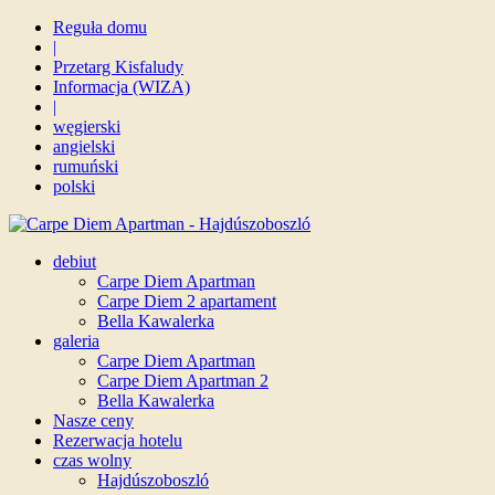
Reguła domu
|
Przetarg Kisfaludy
Informacja (WIZA)
|
węgierski
angielski
rumuński
polski
debiut
Carpe Diem Apartman
Carpe Diem 2 apartament
Bella Kawalerka
galeria
Carpe Diem Apartman
Carpe Diem Apartman 2
Bella Kawalerka
Nasze ceny
Rezerwacja hotelu
czas wolny
Hajdúszoboszló