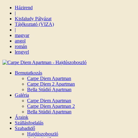
Házirend
|
Kisfaludy Pályázat
Tájékoztató (VIZA)
|
magyar
angol
román
lengyel
Bemutatkozás
Carpe Diem Apartman
Carpe Diem 2 Apartman
Bella Stúdió Apartman
Galéria
Carpe Diem Apartman
Carpe Diem Apartman 2
Bella Stúdió Apartman
Áraink
Szállásfoglalás
Szabadidő
Hajdúszoboszló