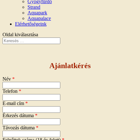
Gyógyfürdő
Strand
Aquapark
Aquapalace
Elérhetőségeink
Oldal kiválasztása
Ajánlatkérés
Név
*
Telefon
*
E-mail cím
*
Érkezés dátuma
*
Távozás dátuma
*
Felnőttek száma (18 év felett)
*